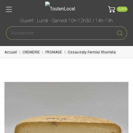
0,00 €
Ouvert : Lundi - Samedi 10h-12h30 / 14h-19h
Accueil
CREMERIE
FROMAGE
Ossau-Iraty Fermier Ithurrieta