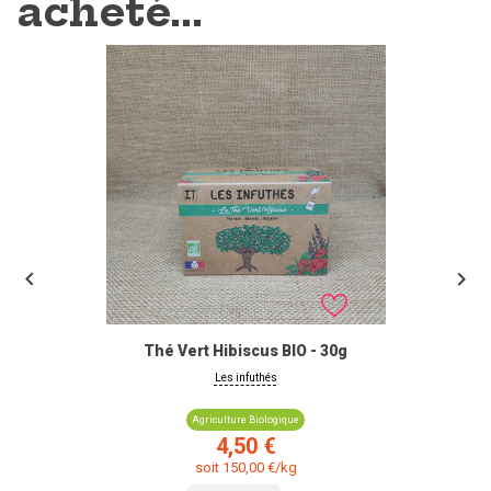
acheté...


Thé Vert Hibiscus BIO - 30g
Les infuthés
Agriculture Biologique
Prix
4,50 €
soit 150,00 €/kg