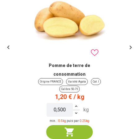


Pomme de terre de
consommation
Origine FRANCE
Variété Agata
Cat. I
Calibre 50-75
Prix
1,20 €
/ kg
kg
min. :
0.5kg
puis par
0.25kg