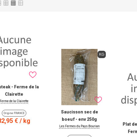
KG
teak - Ferme de la
Clairette
Ferme de la Clairette
Saucisson sec de
Origine FRANCE
Prix
boeuf - env 250g
32,95 €
/ kg
Plat d
Les Fermes du Pays Bourian
Fer
kg