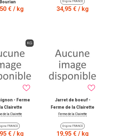
Bourian
Origine FRANCE
x
Prix
,50 €
/ kg
34,95 €
/ kg
W PRODUCT
VIEW PRODUCT
KG
ignon - Ferme
Jarret de boeuf -
la Clairette
Ferme de la Clairette
e de la Clairette
Ferme de la Clairette
rigine FRANCE
Origine FRANCE
x
Prix
,95 €
/ kg
19,95 €
/ kg