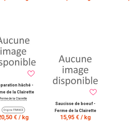
VIEW PRODUCT
VIEW PRODUCT
VIE
paration hâché -
me de la Clairette
Ferme de la Clairette
Saucisse de boeuf -
Ferme de la Clairette
Origine FRANCE
Prix
Prix
20,50 €
/ kg
15,95 €
/ kg
VIEW PRODUCT
VIEW PRODUCT