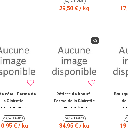
Origine FRANCE
Prix
Pri
29,50 €
/ kg
17
. :
0.1kg
puis par
0.5kg
VIEW PRODUCT
VIE
KG
 de côte - Ferme de
Rôti *** de boeuf -
Bourgu
la Clairette
Ferme de la Clairette
de 
Ferme de la Clairette
Ferme de la Clairette
Ferm
Origine FRANCE
Origine FRANCE
O
Prix
Prix
Pri
10,95 €
/ kg
34,95 €
/ kg
19