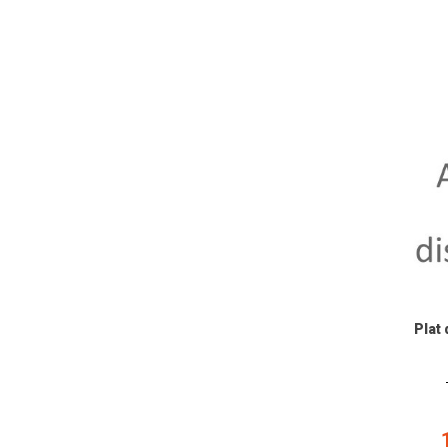
min
Plat