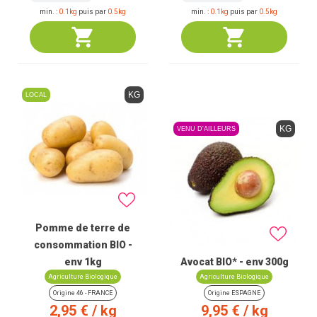
min. :
0.1kg
puis par
0.5kg
min. :
0.1kg
puis par
0.5kg
KG
LOCAL
KG
VENU D'AILLEURS
Pomme de terre de
consommation BIO -
env 1kg
Avocat BIO* - env 300g
Agriculture Biologique
Agriculture Biologique
Origine 46 - FRANCE
Origine ESPAGNE
Prix
Prix
2,95 €
/ kg
9,95 €
/ kg