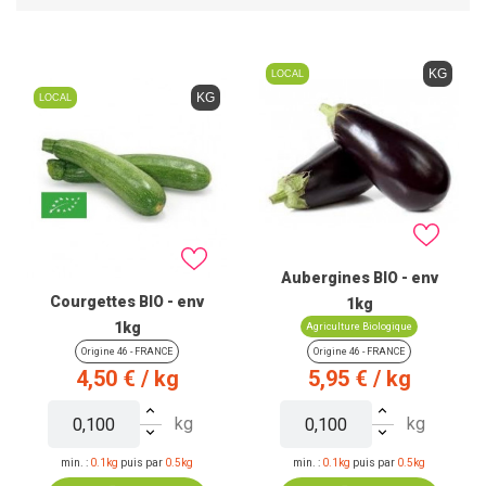
KG
LOCAL
KG
LOCAL
Aubergines BIO - env
Courgettes BIO - env
1kg
1kg
Agriculture Biologique
Origine 46 - FRANCE
Origine 46 - FRANCE
Prix
Prix
4,50 €
/ kg
5,95 €
/ kg
kg
kg
min. :
0.1kg
puis par
0.5kg
min. :
0.1kg
puis par
0.5kg