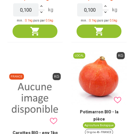
kg
kg
min. :
0.1kg
puis par
0.5kg
min. :
0.1kg
puis par
0.5kg
KG
LOCAL
KG
FRANCE
Potimarron BIO - la
pièce
Agriculture Biologique
Carottes BIO - env 1kg
Origine 46- FRANCE