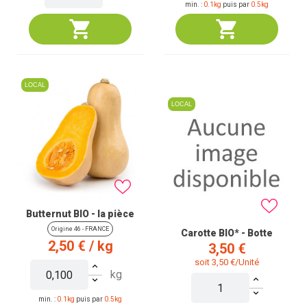
min. :
0.1kg
puis par
0.5kg
LOCAL
LOCAL
Butternut BIO - la pièce
Origine 46 - FRANCE
Carotte BIO* - Botte
Prix
2,50 €
/ kg
Prix
3,50 €
soit 3,50 €/Unité
kg
min. :
0.1kg
puis par
0.5kg