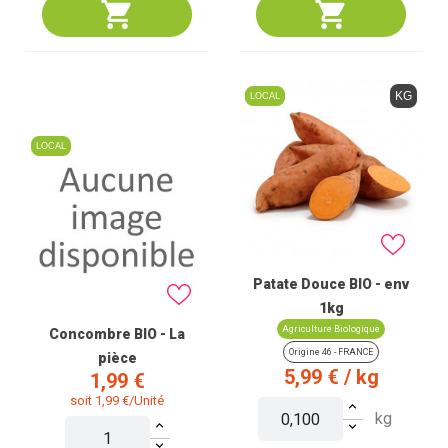
KG
LOCAL
LOCAL
Patate Douce BIO - env
1kg
Agriculture Biologique
Concombre BIO - La
Origine 46 - FRANCE
pièce
Prix
5,99 €
/ kg
Prix
1,99 €
soit 1,99 €/Unité
kg