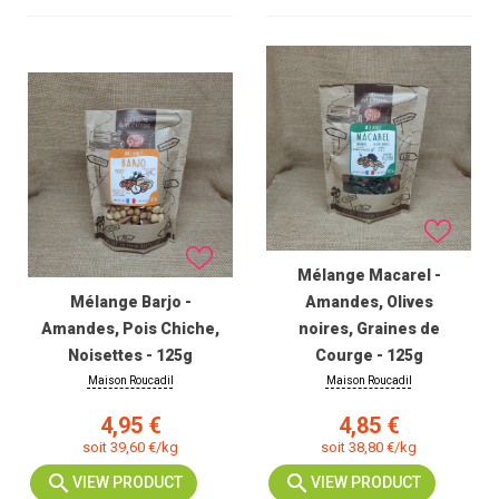
Mélange Macarel -
Mélange Barjo -
Amandes, Olives
Amandes, Pois Chiche,
noires, Graines de
Noisettes - 125g
Courge - 125g
Maison Roucadil
Maison Roucadil
Prix
Prix
4,95 €
4,85 €
soit 39,60 €/kg
soit 38,80 €/kg
VIEW PRODUCT
VIEW PRODUCT