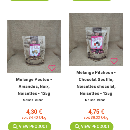
Mélange Pitchoun -
Mélange Poutou -
Chocolat Soufflé,
Amandes, Noix,
Noisettes chocolat,
Noisettes - 125g
Noisettes - 125g
Maison Roucadil
Maison Roucadil
Prix
Prix
4,30 €
4,75 €
soit 34,40 €/kg
soit 38,00 €/kg
VIEW PRODUCT
VIEW PRODUCT