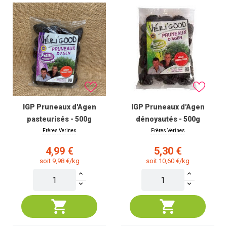
IGP Pruneaux d'Agen
IGP Pruneaux d'Agen
pasteurisés - 500g
dénoyautés - 500g
Frères Verines
Frères Verines
Prix
Prix
4,99 €
5,30 €
soit 9,98 €/kg
soit 10,60 €/kg