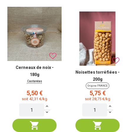
Cerneaux de noix -
Noisettes torréfiées -
180g
200g
Castanéas
Origine FRANCE
Prix
Prix
5,50 €
5,75 €
soit 42,31 €/kg
soit 28,75 €/kg