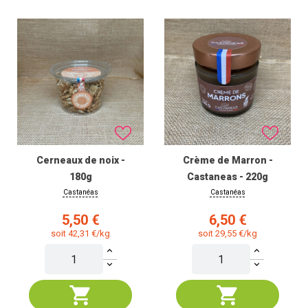
Cerneaux de noix -
Crème de Marron -
180g
Castaneas - 220g
Castanéas
Castanéas
Prix
Prix
5,50 €
6,50 €
soit 42,31 €/kg
soit 29,55 €/kg