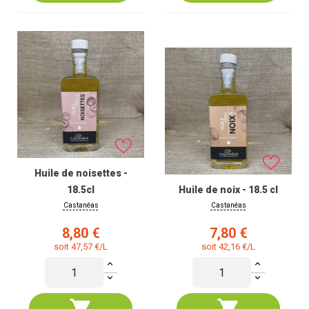
Huile de noisettes -
18.5cl
Huile de noix - 18.5 cl
Castanéas
Castanéas
Prix
Prix
8,80 €
7,80 €
soit 47,57 €/L
soit 42,16 €/L