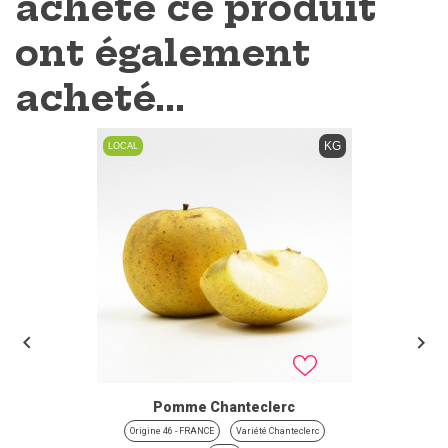
acheté ce produit
ont également
acheté...
KG
LOCAL


Pomme Chanteclerc
Origine 46 - FRANCE
Variété Chanteclerc