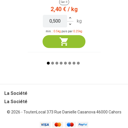
Cat. II
Prix
2,40 €
/ kg
kg
min. :
0.5kg
puis par
0.25kg
La Société

La Société
© 2026 - ToutenLocal
373 Rue Danielle Casanova 46000 Cahors