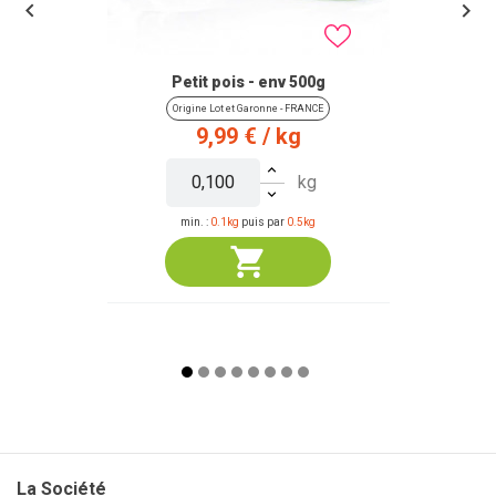


Petit pois - env 500g
Origine Lot et Garonne - FRANCE
Prix
9,99 €
/ kg
kg
min. :
0.1kg
puis par
0.5kg
La Société