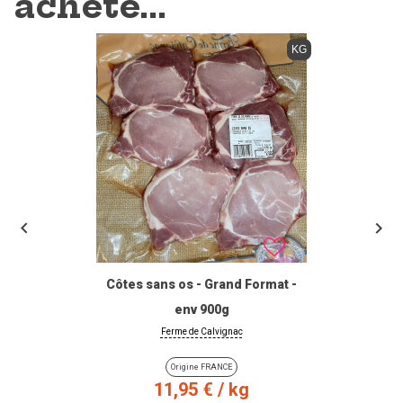
acheté...
KG


Côtes sans os - Grand Format -
env 900g
Ferme de Calvignac
Origine FRANCE
Prix
11,95 €
/ kg