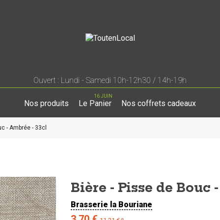
Ouvert : Lundi - Samedi 10h-12h30 / 14h-19h
16 JUIN
Nos produits
Le Panier
Nos coffrets cadeaux
uc - Ambrée - 33cl
Bière - Pisse de Bouc 
Brasserie la Bouriane
3,70 €