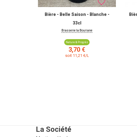
Bière - Belle Saison - Blanche -
Biè
33cl
Brasserie la Bouriane
Nature & Progrès
Prix
3,70 €
soit 11,21 €/L
La Société