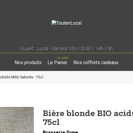
Ouvert : Lundi - Samedi 10h-12h30 / 14h-19h
16 JUIN
Nos produits
Le Panier
Nos coffrets cadeaux
idulée Mille Sabords - 75cl
Bière blonde BIO acid
75cl
Brasserie Dune