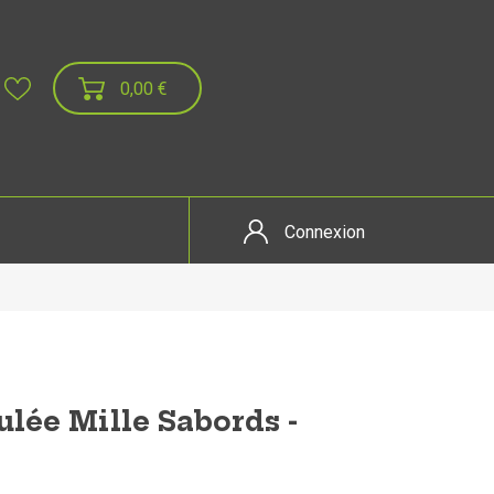
0,00 €
Connexion
ulée Mille Sabords -