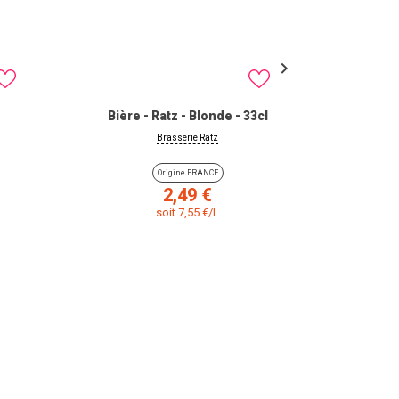

Bière - Ratz - Blonde - 33cl
Bière 
Brasserie Ratz
Origine FRANCE
Prix
2,49 €
soit 7,55 €/L
VIEW PRODUCT