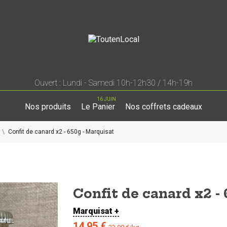
Ouvert : Lundi - Samedi 10h-12h30 / 14h-19h
16 JUIN
Nos produits
Le Panier
Nos coffrets cadeaux
Confit de canard x2 - 650g - Marquisat
Confit de canard x2 -
Marquisat +
14,95 €