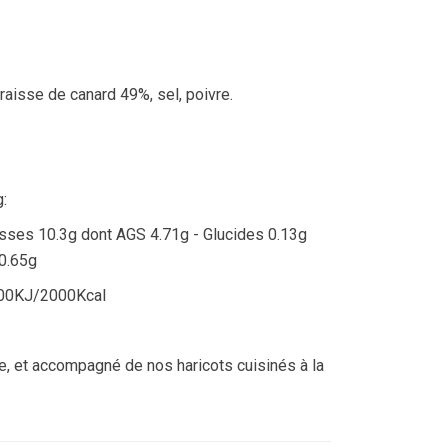
raisse de canard 49%, sel, poivre.
:
asses 10.3g dont AGS 4.71g - Glucides 0.13g
 0.65g
8400KJ/2000Kcal
êle, et accompagné de nos haricots cuisinés à la