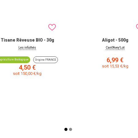
Tisane Rêveuse BIO - 30g
Aligot - 500g
Les infuthés
Cant'Avey'Lot
Prix
6,99 €
griculture Biologique
Origine FRANCE
Prix
4,50 €
soit 15,53 €/kg
soit 150,00 €/kg
VIEW PRODUCT
VIEW PRODUCT