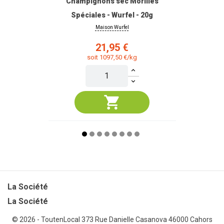
Champignons sec Morilles
Spéciales - Wurfel - 20g
Maison Wurfel
Prix
21,95 €
soit 1097,50 €/kg
La Société

La Société
© 2026 - ToutenLocal
373 Rue Danielle Casanova 46000 Cahors