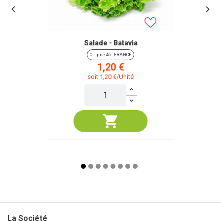


Salade - Batavia
Origine 46 - FRANCE
Prix
1,20 €
soit 1,20 €/Unité
La Société