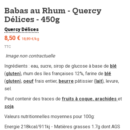
Babas au Rhum - Quercy
Délices - 450g
Quercy Délices
8,50 €
18,89 €/kg
TTC
Image non contractuelle
Ingrédients : eau, sucre, sirop de glucose à base de
blé
(
gluten
), rhum des îles françaises 12%, farine de
blé
(
gluten
),
oeuf
frais entier,
beurre
pâtissier (
lait
), levure,
sel.
Peut contenir des traces de
fruits à coque, arachides
et
soja
.
Valeurs nutritionnelles moyennes pour 100g:
Energie 218kcal/911kj - Matières grasses 1.7g dont AGS