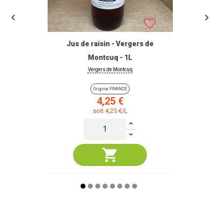


Jus de raisin - Vergers de
Montcuq - 1L
Vergers de Montcuq
Origine FRANCE
Prix
4,25 €
soit 4,25 €/L