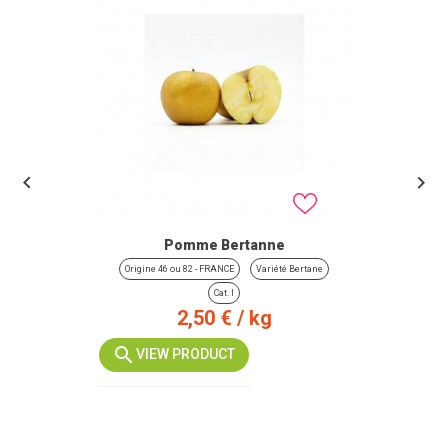


Pomme Bertanne
Origine 46 ou 82 - FRANCE
Variété Bertane
Cat. I
Prix
2,50 €
/ kg
VIEW PRODUCT