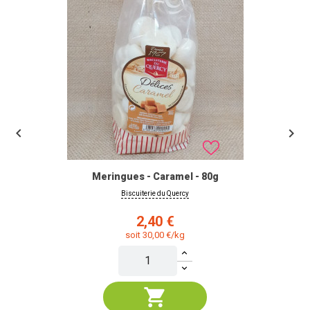


Meringues - Caramel - 80g
Biscuiterie du Quercy
Prix
2,40 €
soit 30,00 €/kg