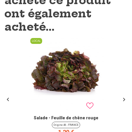
acheté ce produit
ont également
acheté...
LOCAL


Salade - Feuille de chêne rouge
Origine 46 - FRANCE
Prix