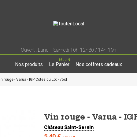
Ouvert : Lundi - Samedi 10h-12h30 / 14h-19h
16 JUIN
Nos produits
Le Panier
Nos coffrets cadeaux
in rouge - Varua - IGP Côtes du Lot - 75cl
Vin rouge - Varua - IG
Château Saint-Sernin
5,40 €