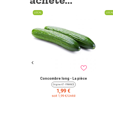
acheté...
LOCAL
LOCA

Concombre long - La pièce
Origine 47 - FRANCE
Prix
1,99 €
soit 1,99 €/Unité