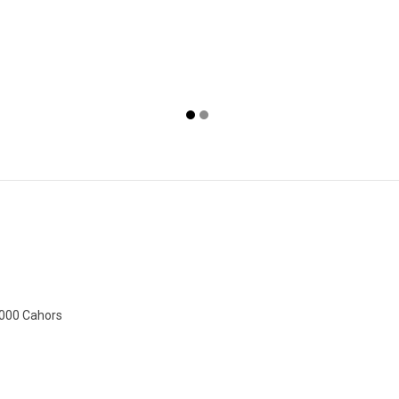
kg
min. :
0.5kg
puis par
0.5kg
6000 Cahors