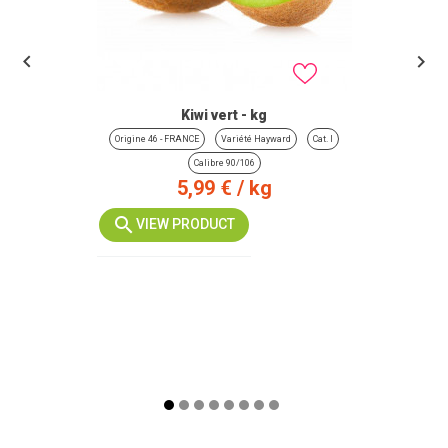


Kiwi vert - kg
Origine 46 - FRANCE
Variété Hayward
Cat. I
Calibre 90/106
Prix
5,99 €
/ kg
VIEW PRODUCT