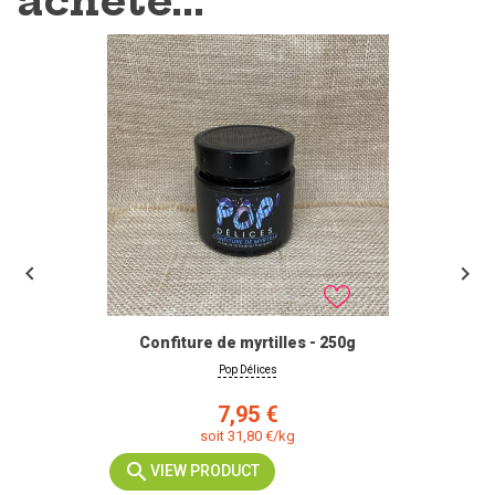
acheté...


Confiture de myrtilles - 250g
Pop Délices
Prix
7,95 €
soit 31,80 €/kg
VIEW PRODUCT