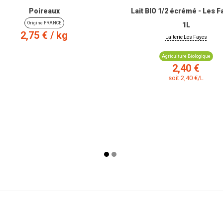
Poireaux
Lait BIO 1/2 écrémé - Les F
Origine FRANCE
1L
Prix
2,75 €
/ kg
Laiterie Les Fayes
Agriculture Biologique
kg
Prix
2,40 €
soit 2,40 €/L
min. :
0.25kg
puis par
0.25kg