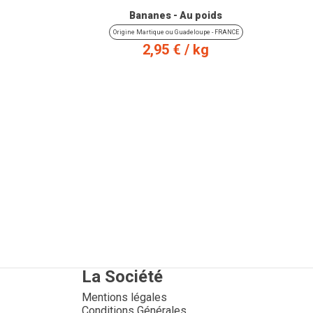
Bananes - Au poids
Origine Martique ou Guadeloupe - FRANCE
Prix
2,95 €
/ kg
kg
min. :
0.5kg
puis par
0.25kg
La Société
Mentions légales
Conditions Générales