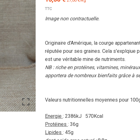
27,00 €/kg
TTC
Image non contractuelle.
Originaire d'Amérique, la courge appartenant
réputée pour ses graines. Cela s'explqiue p
est une véritable mine de nutriments.
NB : riche en protéines, vitamines, minérau
apportera de nombreux bienfaits grâce à se
Valeurs nutritionnelles moyennes pour 100g
Energie
: 2386kJ 570Kcal
Protéines
: 36g
Lipides
: 45g