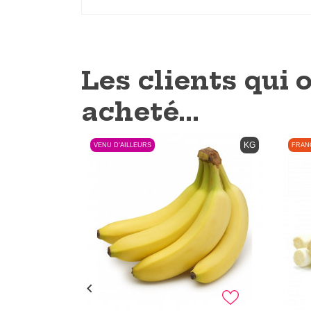
Les clients qui 
acheté...
KG
VENU D'AILLEURS
FRAN
