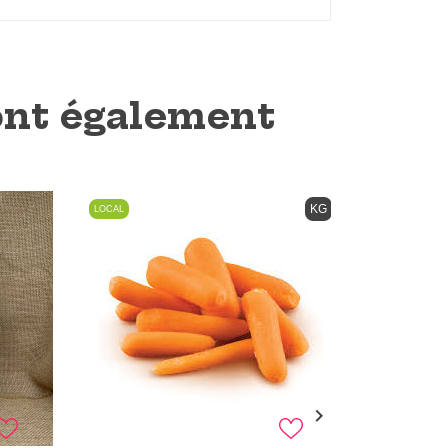
 ont également
KG
LOCAL
