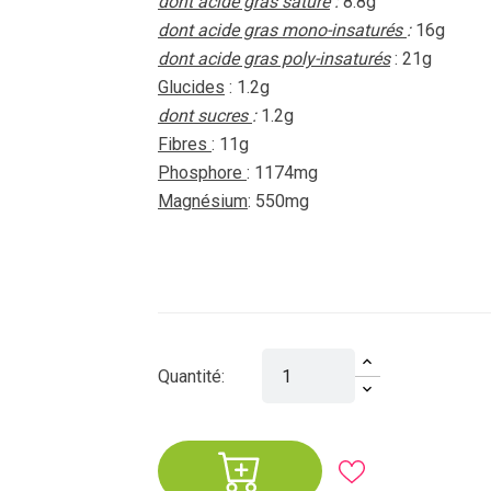
dont acide gras saturé
:
8.8g
dont acide gras mono-insaturés
:
16g
dont acide gras poly-insaturés
: 21g
Glucides
: 1.2g
dont sucres
:
1.2g
Fibres
: 11g
Phosphore
: 1174mg
Magnésium
: 550mg
Quantité: