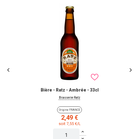


Bière - Ratz - Ambrée - 33cl
Brasserie Ratz
Origine FRANCE
Prix
2,49 €
soit 7,55 €/L