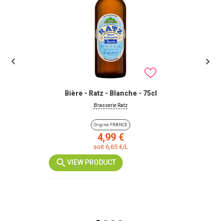


Bière - Ratz - Blanche - 75cl
Brasserie Ratz
Origine FRANCE
Prix
4,99 €
soit 6,65 €/L
VIEW PRODUCT