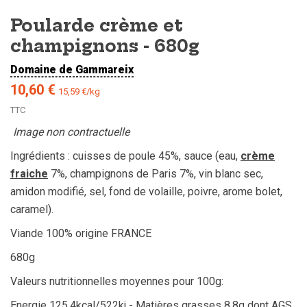
Poularde crème et
champignons - 680g
Domaine de Gammareix
10,60 €
15,59 €/kg
TTC
Image non contractuelle
Ingrédients : cuisses de poule 45%, sauce (eau,
crème
fraiche
7%, champignons de Paris 7%, vin blanc sec,
amidon modifié, sel, fond de volaille, poivre, arome bolet,
caramel).
Viande 100% origine FRANCE
680g
Valeurs nutritionnelles moyennes pour 100g:
Energie 125.4kcal/522kj - Matières grasses 8.8g dont AGS