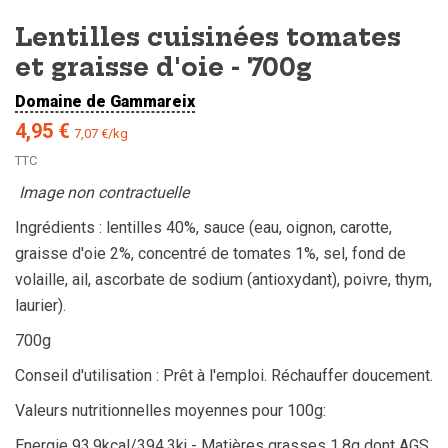
Lentilles cuisinées tomates
et graisse d'oie - 700g
Domaine de Gammareix
4,95 €
7,07 €/kg
TTC
Image non contractuelle
Ingrédients : lentilles 40%, sauce (eau, oignon, carotte,
graisse d'oie 2%, concentré de tomates 1%, sel, fond de
volaille, ail, ascorbate de sodium (antioxydant), poivre, thym,
laurier).
700g
Conseil d'utilisation : Prêt à l'emploi. Réchauffer doucement.
Valeurs nutritionnelles moyennes pour 100g:
Energie 93.9kcal/394.3kj - Matières grasses 1.8g dont AGS