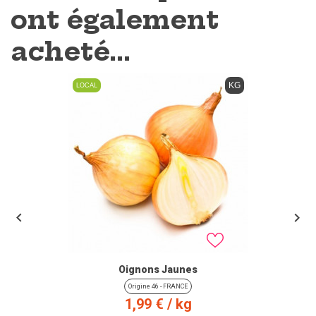
ont également
acheté...
KG
LOCAL


Oignons Jaunes
Origine 46 - FRANCE
Prix
1,99 €
/ kg