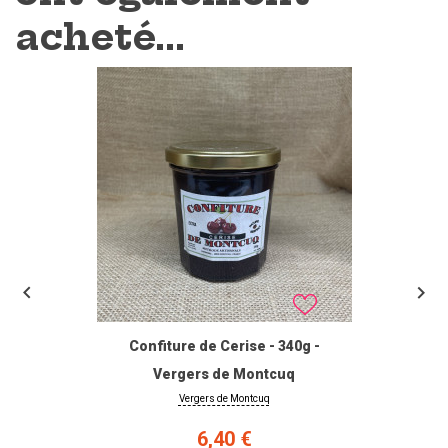
acheté...


Confiture de Cerise - 340g -
Vergers de Montcuq
Vergers de Montcuq
Prix
6,40 €